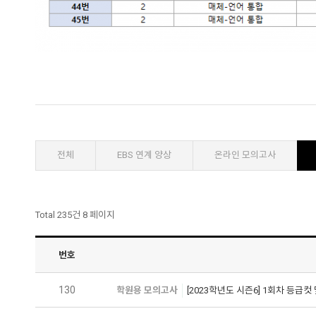
전체
EBS 연계 양상
온라인 모의고사
Total 235건
8 페이지
번호
130
학원용 모의고사
[2023학년도 시즌6] 1회차 등급컷