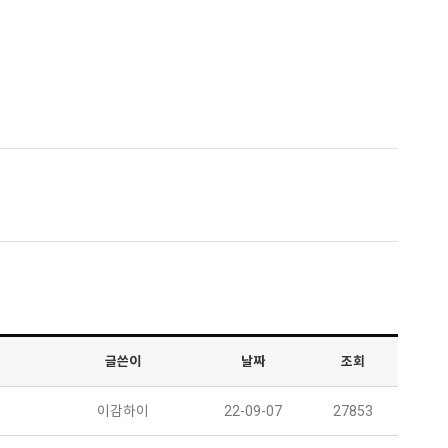
글쓴이
날짜
조회
이감하이
22-09-07
27853