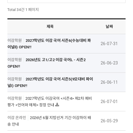
Total 34건
1 페이지
제목
날짜
이감학원
2027학년도 이감 국어 시즌6(수능대비 파
26-07-31
이널Ⅱ) OPEN!!
이감학원
2026년도 고1/고2 이감 국어L - 시즌2
26-06-23
OPEN!!
이감학원
2027학년도 이감 국어 시즌5(9모대비 파이
26-06-11
널I) OPEN!!
이감학원
2027학년도 이감국어 <시즌4> 제2차 예비
26-07-01
평가 <언어와 매체> 정정 안내
이감 온라인
2026년 6월 지방선거 기간 이감하이 배
26-05-29
송 안내