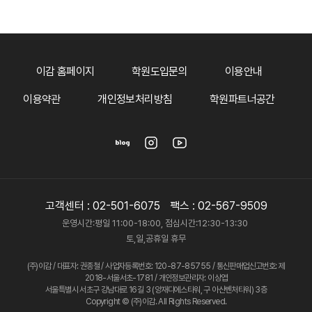
이감 홈페이지
학원도입문의
이용안내
이용약관
개인정보처리방침
학원파트너공간
고객센터 :
02-501-6075
팩스 : 02-567-9509
운영시간:평일 11:00-18:00, 점심시간:12:30-13:30
토,일,공휴일 휴무
(주)이감 / 대표자: 권종철 / 사업자등록번호: 120-87-85755 / 통신판매업신고번호: 제
2018-서울서초-1781 / 개인정보관리자: 이상엽
서울특별시 서초구 강남대로 16길 3 (양재디에스타워, 구 아산벤처타워) 3층
Copyright © (주)이감. All Rights Reserved.