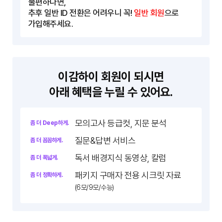
불편하다면,
추후 일반 ID 전환은 어려우니 꼭!
일반 회원
으로
가입해주세요.
이감하이 회원이 되시면
아래 혜택을 누릴 수 있어요.
모의고사 등급컷, 지문 분석
좀 더 Deep하게.
질문&답변 서비스
좀 더 꼼꼼하게.
독서 배경지식 동영상, 칼럼
좀 더 폭넓게.
패키지 구매자 전용 시크릿 자료
좀 더 정확하게.
(6모/9모/수능)