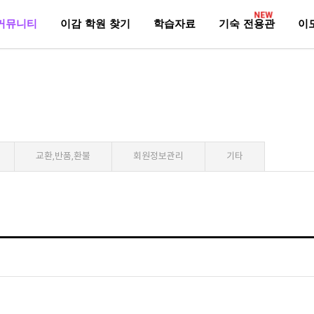
NEW
커뮤니티
이감 학원 찾기
학습자료
기숙 전용관
이
교환,반품,환불
회원정보관리
기타