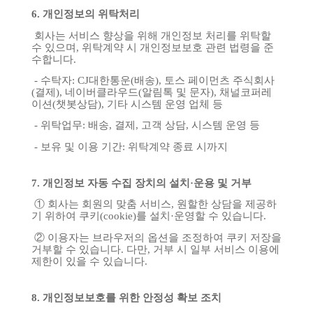
6.
개인정보의
위탁처리
회사는
서비스
향상을
위해
개인정보
처리를
위탁할
수
있으며
,
위탁계약
시
개인정보보호
관련
법령을
준
수합니다
.
-
수탁자
: CJ
대한통운
(
배송
),
토스
페이먼츠
주식회사
(
결제
),
네이버클라우드
(
알림톡
및
문자
),
채널코퍼레
이션
(
챗봇상담
),
기타
시스템
운영
업체
등
-
위탁업무
:
배송
,
결제
,
고객
상담
,
시스템
운영
등
-
보유
및
이용
기간
:
위탁계약
종료
시까지
7.
개인정보
자동
수집
장치의
설치
·
운용
및
거부
①
회사는
회원의
맞춤
서비스
,
원할한
상담을
제공하
기
위하여
쿠키
(cookie)
를
설치
·
운영할
수
있습니다
.
②
이용자는
브라우저의
옵션을
조정하여
쿠키
저장을
거부할
수
있습니다
.
다만
,
거부
시
일부
서비스
이용에
제한이
있을
수
있습니다
.
8.
개인정보보호를
위한
안정성
확보
조치