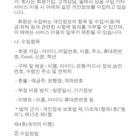
가
.
회사는
회원가입
,
고객상담
,
몰에서
상품
구입
기타
서비스
이용
시
아래와
같은
개인정보를
수집하고
있습
니다
.
회원은
수집하는
개인정보의
항목
및
수집
/
이용
/
제
공
/
위탁
등과
관련한
사항에
동의를
거부할
수
있으며
,
이
때에는
서비스
이용의
일부가
제한될
수
있습니다
.
나
.
수집항목
-
회원
가입
:
아이디
,
비밀번호
,
이름
,
주소
,
휴대폰번
호
, Email,
신분
,
학년
-
구매
및
배송
:
이름
,
아이디
,
은행
/
카드사
정보
,
승인
번호
,
수령인
주소
및
연락처
-
환불
:
예금주
,
은행명
,
계좌번호
-
부정
이용
방지
:
방문일시
,
기기정보
-
이벤트
:
이름
,
아이디
,
휴대폰번호
등
*
법적
근거
:
개인정보
보호법
제
15
조제
1
항제
1
호
("
동
의
"),
제
15
조
제
1
항
제
4
호
(
계약의
이행
)
②
수집방법