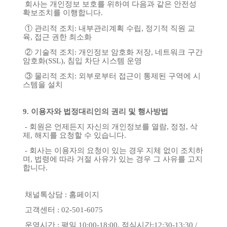
회사는
개인정보
보호를
위하여
다음과
같은
안전성
확보조치를
이행합니다
.
①
관리적
조치
:
내부관리계획
수립
,
정기적
직원
교
육
,
접근
권한
최소화
②
기술적
조치
:
개인정보
암호화
저장
,
네트워크
구간
암호화
(SSL),
침입
차단
시스템
운영
③
물리적
조치
:
외부로부터
접근이
통제된
구역에
시
스템을
설치
9.
이용자와
법정대리인의
권리
및
행사방법
-
회원은
언제든지
자신의
개인정보를
열람
,
정정
,
삭
제
,
해지를
요청할
수
있습니다
.
-
회사는
이용자의
요청이
있는
경우
지체
없이
조치하
며
,
법령에
따라
거절
사유가
있는
경우
그
사유를
고지
합니다
.
채널톡상담
:
홈페이지
고객센터
: 02-501-6075
운영시간
:
평일
10:00-18:00,
점심시간
:12:30-13:30 /