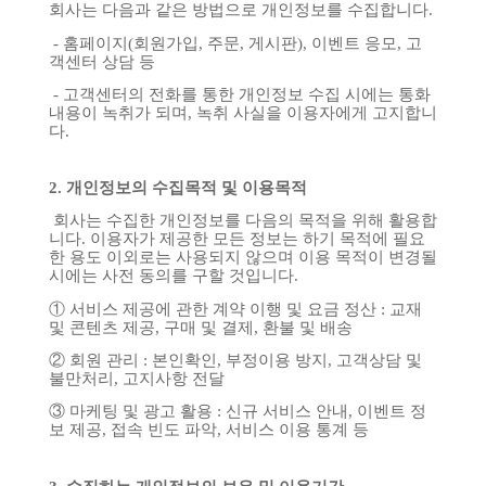
회사는
다음과
같은
방법으로
개인정보를
수집합니다
.
-
홈페이지
(
회원가입
,
주문
,
게시판
),
이벤트
응모
,
고
객센터
상담
등
-
고객센터의
전화를
통한
개인정보
수집
시에는
통화
내용이
녹취가
되며
,
녹취
사실을
이용자에게
고지합니
다
.
2.
개인정보의
수집목적
및
이용목적
회사는
수집한
개인정보를
다음의
목적을
위해
활용합
니다
.
이용자가
제공한
모든
정보는
하기
목적에
필요
한
용도
이외로는
사용되지
않으며
이용
목적이
변경될
시에는
사전
동의를
구할
것입니다
.
①
서비스
제공에
관한
계약
이행
및
요금
정산
:
교재
및
콘텐츠
제공
,
구매
및
결제
,
환불
및
배송
②
회원
관리
:
본인확인
,
부정이용
방지
,
고객상담
및
불만처리
,
고지사항
전달
③
마케팅
및
광고
활용
:
신규
서비스
안내
,
이벤트
정
보
제공
,
접속
빈도
파악
,
서비스
이용
통계
등