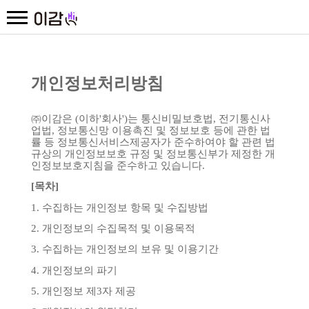
개인정보처리방침
㈜이감은
(
이하
'
회사
')
는
통신비밀보호법
,
전기통신사
업법
,
정보통신망
이용촉진
및
정보보호
등에
관한
법
률
등
정보통신서비스제공자가
준수하여야
할
관련
법
규상의
개인정보보호
규정
및
정보통신부가
제정한
개
인정보보호지침을
준수하고
있습니다
.
[
목차
]
1.
수집하는
개인정보
항목
및
수집방법
2.
개인정보의
수집목적
및
이용목적
3.
수집하는
개인정보의
보유
및
이용기간
4.
개인정보의
파기
5.
개인정보
제
3
자
제공