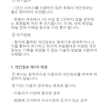
①
파기절차
- 1
년간
서비스를
이용하지
않은
회원의
개인정보는
별도
분리하여
보관합니다
.
-
회원이
계속해서
2
년
이상
로그인하지
않을
경우에
는
회원탈퇴
처리
후
파기합니다
.
이
때
,
삭제
예정일
30
일
전에
이메일
등으로
사전
통지
합니다
.
②
파기방법
-
종이에
출력된
개인정보는
분쇄기로
분쇄하거나
소
각을
통하여
파기하고
전자적
파일형태로
저장된
개인
정보는
기록을
재생할
수
없는
기술적
방법을
사용하여
삭제합니다
.
5.
개인정보
제
3
자
제공
①
회사는
원칙적으로
이용자의
개인정보를
외부에
제
공하지
않습니다
.
②
다만
,
다음의
경우에는
예외로
합니다
.
-
이용자가
사전에
동의한
경우
-
법령에
근거하여
수사기관의
요구가
있는
경우