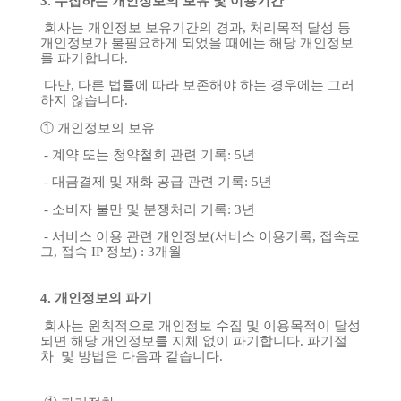
3.
수집하는
개인정보의
보유
및
이용기간
회사는
개인정보
보유기간의
경과
,
처리목적
달성
등
개인정보가
불필요하게
되었을
때에는
해당
개인정보
를
파기합니다
.
다만
,
다른
법률에
따라
보존해야 하는
경우에는
그러
하지
않습니다
.
①
개인정보의
보유
-
계약
또는
청약철회
관련
기록
: 5
년
-
대금결제
및
재화
공급
관련
기록
: 5
년
-
소비자
불만
및
분쟁처리
기록
: 3
년
-
서비스
이용
관련
개인정보
(
서비스
이용기록
,
접속로
그
,
접속
IP
정보
) : 3
개월
4.
개인정보의
파기
회사는
원칙적으로
개인정보
수집
및
이용목적이
달성
되면
해당
개인정보를
지체
없이
파기합니다
.
파기절
차
및
방법은
다음과
같습니다
.