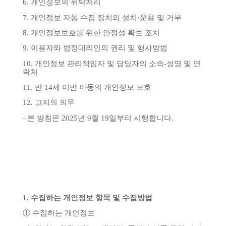
6.
개인정보의
위탁처리
7.
개인정보
자동
수집
장치의
설치
·
운용
및
거부
8.
개인정보보호를
위한
안정성
확보
조치
9.
이용자와
법정대리인의
권리
및
행사방법
10.
개인정보
관리책임자
및
담당자의
소속
-
성명
및
연
락처
11.
만
14
세
미만
아동의
개인정보
보호
12.
고지의
의무
-
본
방침은
2025
년
9
월
19
일부터
시행합니다
.
1.
수집하는
개인정보
항목
및
수집방법
①
수집하는
개인정보