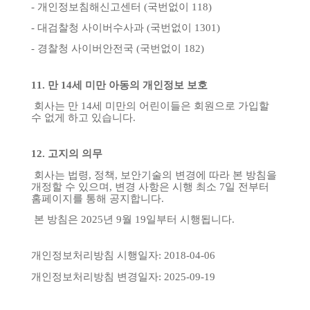
-
개인정보침해신고센터
(
국번없이
118)
-
대검찰청
사이버수사과
(
국번없이
1301)
-
경찰청
사이버안전국
(
국번없이
182)
11.
만
14
세
미만
아동의
개인정보
보호
회사는
만
14
세
미만의
어린이들은
회원으로
가입할
수
없게
하고
있습니다
.
12.
고지의
의무
회사는
법령
,
정책
,
보안기술의
변경에
따라
본
방침을
개정할
수
있으며
,
변경
사항은
시행
최소
7
일
전부터
홈페이지를
통해
공지합니다
.
본
방침은
2025
년
9
월
19
일부터
시행됩니다
.
개인정보처리방침
시행일자
: 2018-04-06
개인정보처리방침
변경일자
: 2025-09-19