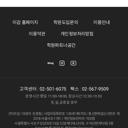
이감 홈페이지
학원도입문의
이용안내
이용약관
개인정보처리방침
학원파트너공간
고객센터 :
02-501-6075
팩스 : 02-567-9509
운영시간:평일 11:00-18:00, 점심시간:12:30-13:30
토,일,공휴일 휴무
(주)이감 / 대표자: 권종철 / 사업자등록번호: 120-87-85755 / 통신판매업신고번호: 제
2018-서울서초-1781 / 개인정보관리자: 이상엽
서울특별시 서초구 강남대로 16길 3 (양재디에스타워, 구 아산벤처타워) 3층