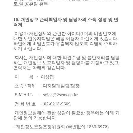
토
,
일
,
공휴일
휴무
10.
개인정보
관리책임자
및
담당자의
소속
-
성명
및
연
락처
이용자
개인정보와
관련한
아이디
(ID)
의
비밀번호에
대한
보안유지책임은
해당
이용자
자신에게
있습니다
.
타인에게
비밀번호가
유출되지
않도록
각별히
주의하
시기
바랍니다
.
회사는
개인정보에
대한
의견수렴
및
불만처리를
담당
하는
개인정보
보호책임자
및
담당자를
지정하고
있고
,
연락처는
아래와
같습니다
.
이
름
:
이상엽
소속
/
직위
:
디지털개발팀
/
팀장
E-M A I L :
sylee@2sens.co.kr
전
화
번
호
:
02-6218-9609
개인정보침해에
관한
상담이
필요한
경우에는
아래
기
관에
문의
가능합니다
.
-
개인정보분쟁조정위원회
(
국번없이
1833-6972)