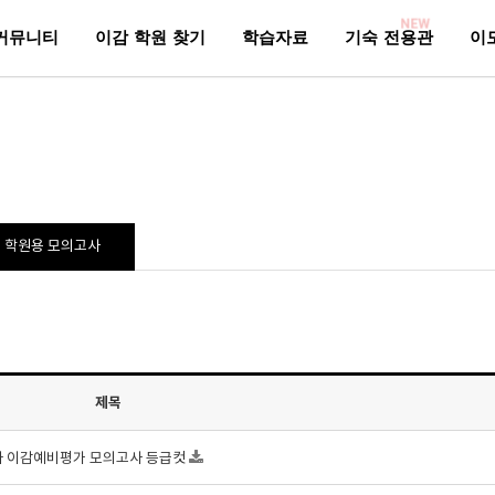
NEW
커뮤니티
이감 학원 찾기
학습자료
기숙 전용관
이
학원용 모의고사
제목
4회차 이감예비평가 모의고사 등급컷