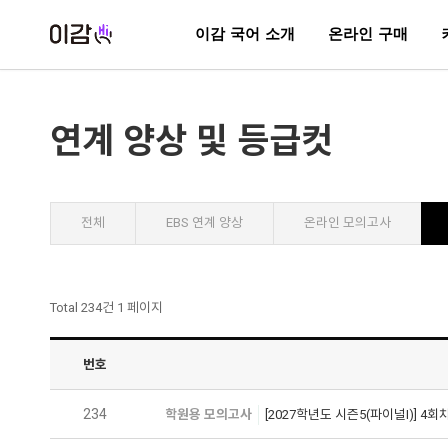
이감 국어 소개
온라인 구매
연계 양상 및 등급컷
전체
EBS 연계 양상
온라인 모의고사
Total 234건
1 페이지
번호
234
학원용 모의고사
[2027학년도 시즌5(파이널I)] 