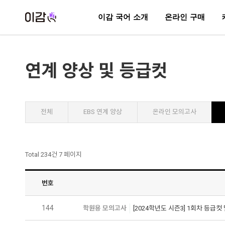
이감 국어 소개
온라인 구매
연계 양상 및 등급컷
전체
EBS 연계 양상
온라인 모의고사
Total 234건
7 페이지
번호
144
학원용 모의고사
[2024학년도 시즌3] 1회차 등급컷