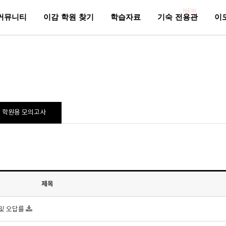
NEW
커뮤니티
이감 학원 찾기
학습자료
기숙 전용관
이
학원용 모의고사
제목
 및 오답률