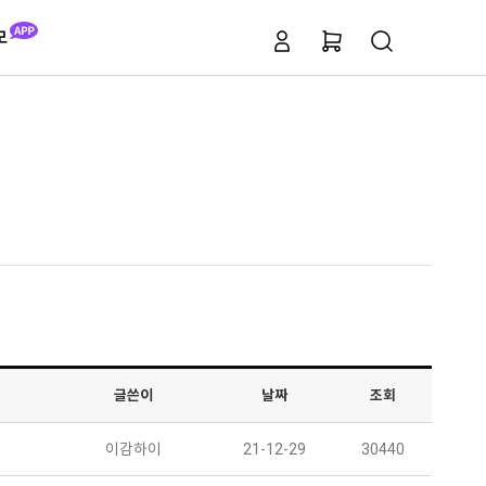
모
글쓴이
날짜
조회
이감하이
21-12-29
30440