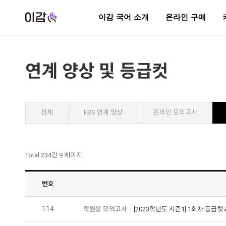
이감 국어 소개
온라인 구매
연계 양상 및 등급컷
전체
EBS 연계 양상
온라인 모의고사
Total 234건
9 페이지
번호
114
학원용 모의고사
[2023학년도 시즌1] 1회차 등급컷