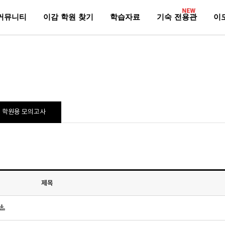
NEW
커뮤니티
이감 학원 찾기
학습자료
기숙 전용관
이
학원용 모의고사
제목