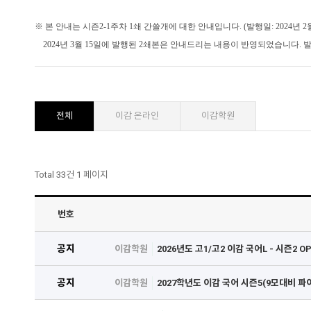
※ 본 안내는 시즌2-1주차 1쇄 간쓸개에 대한 안내입니다. (발행일: 2024년 2월
2024년 3월 15일에 발행된 2쇄본은 안내드리는 내용이 반영되었습니다.
발
전체
이감 온라인
이감학원
Total 33건
1 페이지
번호
공지
이감학원
2026년도 고1/고2 이감 국어L - 시즌2 OP
공지
이감학원
2027학년도 이감 국어 시즌5(9모대비 파이널