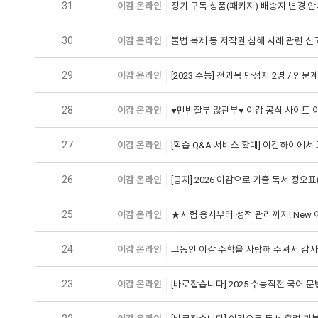
31
이감 온라인
정기 구독 상품(패키지) 배송지 변경 
30
이감 온라인
불법 복제 등 저작권 침해 사례 관련 신
29
이감 온라인
[2023 수능] 전과목 만점자 2명 / 인문
28
이감 온라인
♥만반잘부 많관부♥ 이감 공식 사이트 이
27
이감 온라인
[학습 Q&A 서비스 확대] 이감하이에서
26
이감 온라인
[공지] 2026 이감으로 기출 독서 정오표(0
25
이감 온라인
★시험 응시부터 성적 관리까지! New 
24
이감 온라인
그동안 이감 수학을 사랑해 주셔서 감사
23
이감 온라인
[바로잡습니다] 2025 수능직전 국어 