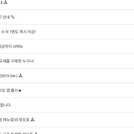
안내
고 안내
계 수석 1명도 역시 이감!
감하이 OPEN
 교재를 구매한 누구나!
519 Ver.)
이모 앱 출시★
합니다.
문법 매뉴얼55 정오표