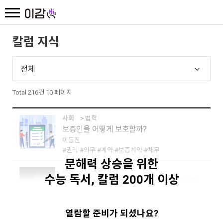
칼럼 지식
전체
Total 216건
10 페이지
사회
> 법학
보증인을 어떻게 보호할까?
이동진
#권리
#의무
#계약
#보증계약
#채무
문해력 상승을 위한
과학
> 물리학
수능 독서, 칼럼 200개 이상
중력은 별의 진화 과정에 어떤 작용을 할까?
오정근
#과학
#물리학
#인력
#자연법칙
#천체
열람할 준비가 되셨나요?
인문
> 철학