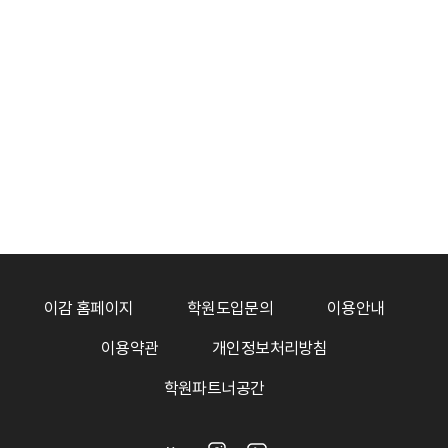
#과학
#생물학
#세포
#세포막
#세포골격
사회
> 경제학
경유 세금을 올려서 미세 먼지를 줄일 수 있을
까?
1
김형건
#사회
#경제학
#자원경제학
#조세
#소비자행태
사회
> 법학
다수결 의사 구조에서 소수자의 권리를 어떻게
보호할까?
김연식
#다수결
#소수자권리
#헌법재판소
#의사결정
#일반의
사
이감 홈페이지
학원도입문의
이용안내
과학
> 천문학
이용약관
개인정보처리방침
우주에서는 방향을 어떻게 알아낼까?
손봉원
학원파트너공간
#과학
#천문학
#전파천문학
#측정학
#방향
사회
> 법학