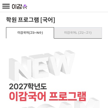
학원 프로그램 [국어]
이감국어(고3~N수)
이감국어L (고2~고1)